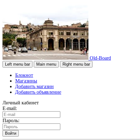
Old-Board
Left menu bar
Main menu
Right menu bar
Блокнот
Магазины
Добавить магазин
Добавить объявление
Личный кабинет
E-mail:
Пароль:
Войти