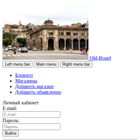
Old-Board
Left menu bar
Main menu
Right menu bar
Блокнот
Магазины
Добавить магазин
Добавить объявление
Личный кабинет
E-mail:
Пароль:
Войти