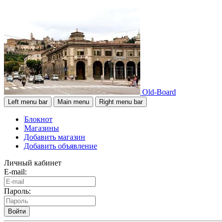
Old-Board
Left menu bar
Main menu
Right menu bar
Блокнот
Магазины
Добавить магазин
Добавить объявление
Личный кабинет
E-mail:
Пароль:
Войти