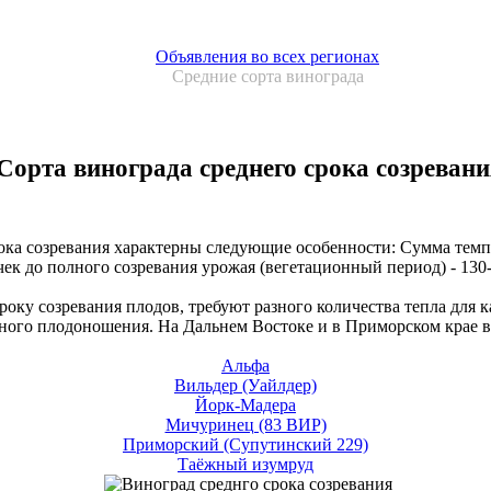
Объявления во всех регионах
Средние сорта винограда
Сорта винограда среднего срока созревани
а созревания характерны следующие особенности: Сумма темпер
очек до полного созревания урожая (вегетационный период) - 130
ку созревания плодов, требуют разного количества тепла для к
льного плодоношения. На Дальнем Востоке и в Приморском крае 
Альфа
Вильдер (Уайлдер)
Йорк-Мадера
Мичуринец (83 ВИР)
Приморский (Супутинский 229)
Таёжный изумруд