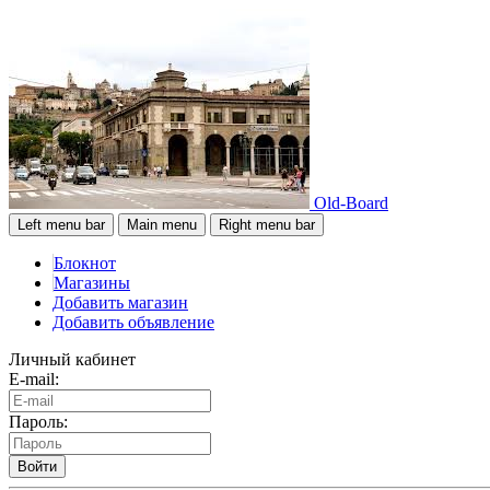
Old-Board
Left menu bar
Main menu
Right menu bar
Блокнот
Магазины
Добавить магазин
Добавить объявление
Личный кабинет
E-mail:
Пароль:
Войти