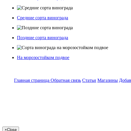
Средние сорта винограда
Поздние сорта винограда
На морозостойком подвое
Главная страница
Обратная связь
Статьи
Магазины
Добав
×
Close