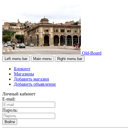
Old-Board
Left menu bar
Main menu
Right menu bar
Блокнот
Магазины
Добавить магазин
Добавить объявление
Личный кабинет
E-mail:
Пароль:
Войти