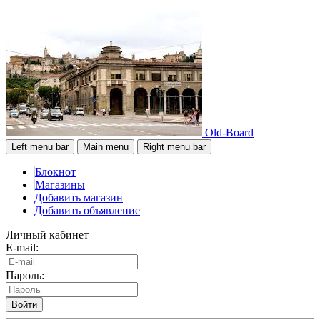
Old-Board
Left menu bar
Main menu
Right menu bar
Блокнот
Магазины
Добавить магазин
Добавить объявление
Личный кабинет
E-mail:
Пароль:
Войти