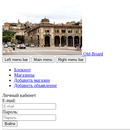
Old-Board
Left menu bar
Main menu
Right menu bar
Блокнот
Магазины
Добавить магазин
Добавить объявление
Личный кабинет
E-mail:
Пароль:
Войти