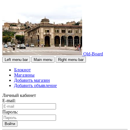
Old-Board
Left menu bar
Main menu
Right menu bar
Блокнот
Магазины
Добавить магазин
Добавить объявление
Личный кабинет
E-mail:
Пароль:
Войти