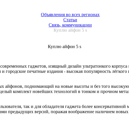
Объявления во всех регионах
Статьи
Связь, коммуникации
Куплю айфон 5 s
Куплю айфон 5 s
современных гаджетов, изящный дизайн ультратонкого корпуса п
и городские печатные издания - высокая популярность лёгкого 
х айфонов, поднимающий на новые высоты и без того высокую 
 целый комплект новейших технологий в тонком и прочном метал
зователя, так и для обладателя гаджета более консервативной м
вами предыдущих версий, поражая воображение наличием новых