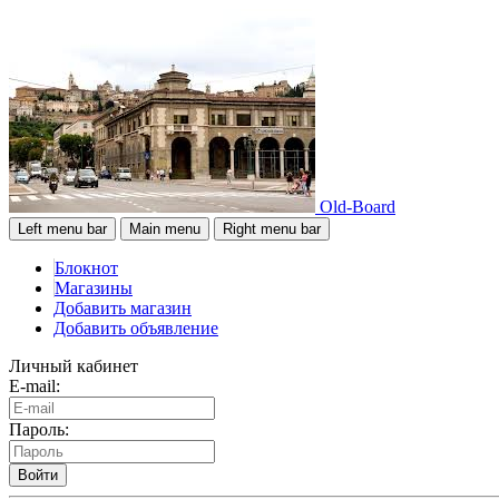
Old-Board
Left menu bar
Main menu
Right menu bar
Блокнот
Магазины
Добавить магазин
Добавить объявление
Личный кабинет
E-mail:
Пароль:
Войти