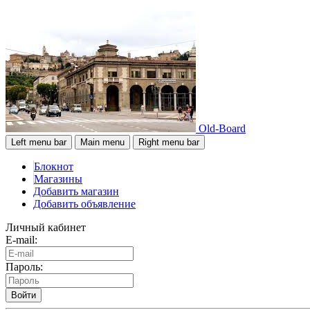
Old-Board
Left menu bar
Main menu
Right menu bar
Блокнот
Магазины
Добавить магазин
Добавить объявление
Личный кабинет
E-mail:
Пароль:
Войти