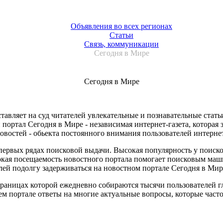
Объявления во всех регионах
Статьи
Связь, коммуникации
Сегодня в Мире
Сегодня в Мире
авляет на суд читателей увлекательные и познавательные стать
портал Сегодня в Мире - независимая интернет-газета, которая
востей - обьекта постоянного внимания пользователей интернет
 первых рядах поисковой выдачи. Высокая популярность у поиск
окая посещаемость новостного портала помогает поисковым маш
лей подолгу задерживаться на новостном портале Сегодня в Мире
 страницах которой ежедневно собираются тысячи пользователей
ем портале ответы на многие актуальные вопросы, которые часто