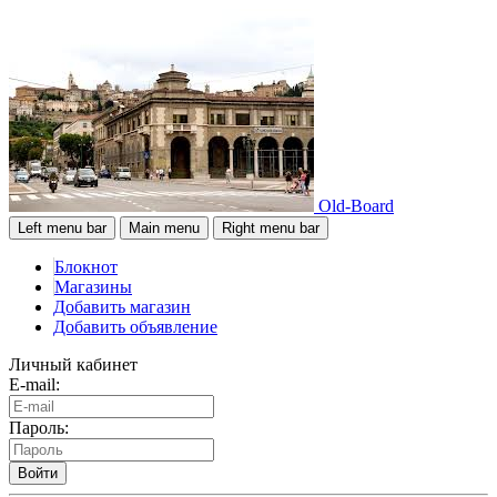
Old-Board
Left menu bar
Main menu
Right menu bar
Блокнот
Магазины
Добавить магазин
Добавить объявление
Личный кабинет
E-mail:
Пароль:
Войти