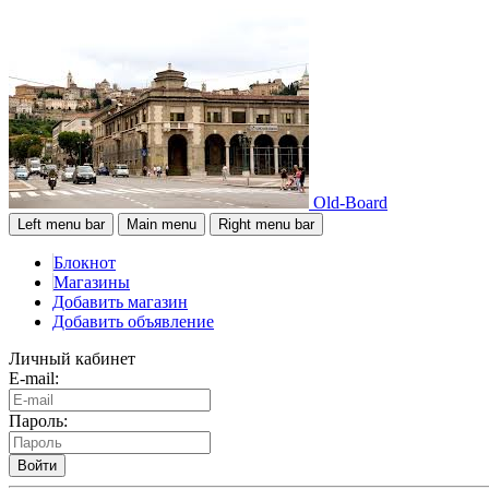
Old-Board
Left menu bar
Main menu
Right menu bar
Блокнот
Магазины
Добавить магазин
Добавить объявление
Личный кабинет
E-mail:
Пароль:
Войти