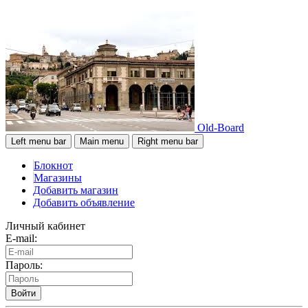
Old-Board
Left menu bar
Main menu
Right menu bar
Блокнот
Магазины
Добавить магазин
Добавить объявление
Личный кабинет
E-mail:
Пароль:
Войти