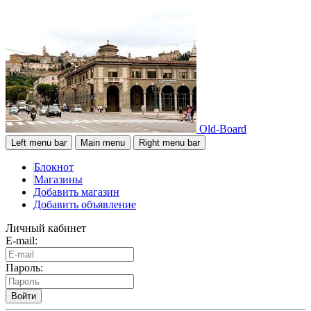
Old-Board
Left menu bar
Main menu
Right menu bar
Блокнот
Магазины
Добавить магазин
Добавить объявление
Личный кабинет
E-mail:
Пароль:
Войти