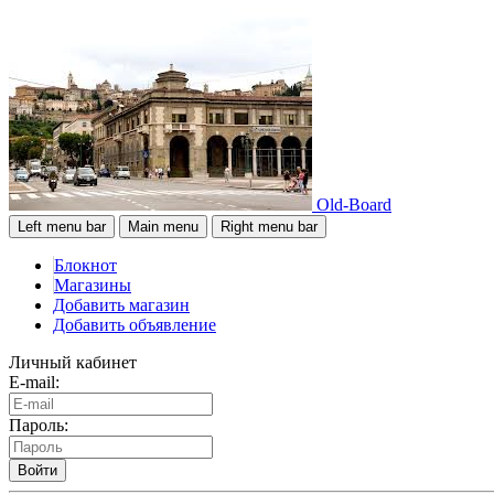
Old-Board
Left menu bar
Main menu
Right menu bar
Блокнот
Магазины
Добавить магазин
Добавить объявление
Личный кабинет
E-mail:
Пароль:
Войти