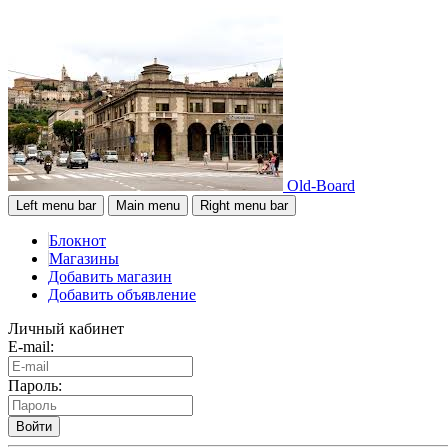
Old-Board
Left menu bar
Main menu
Right menu bar
Блокнот
Магазины
Добавить магазин
Добавить объявление
Личный кабинет
E-mail:
Пароль:
Войти