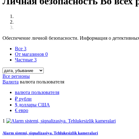
Личная безопасность Во всех 
Обеспечение личной безопасности. Информация о детективных 
Все
3
От магазинов
0
Частные
3
Все регионы
Валюта
валюта пользователя
валюта пользователя
₽
рубли
$
доллары США
€
евро
1
Alarm sistemi, siqnalizasiya. Tehlukesizlik kameralari