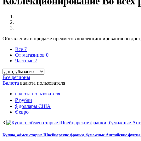
Коллекционирование Во всех 
Объявления о продаже предметов коллекционирования по досту
Все
7
От магазинов
0
Частные
7
Все регионы
Валюта
валюта пользователя
валюта пользователя
₽
рубли
$
доллары США
€
евро
3
Куплю, обмен старые Швейцарские франки, бумажные Английские фунты с