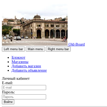
Old-Board
Left menu bar
Main menu
Right menu bar
Блокнот
Магазины
Добавить магазин
Добавить объявление
Личный кабинет
E-mail:
Пароль:
Войти