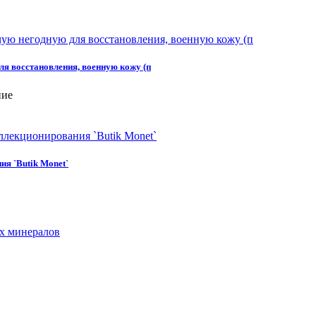
я восстановления, военную кожу (п
ние
я `Butik Monet`