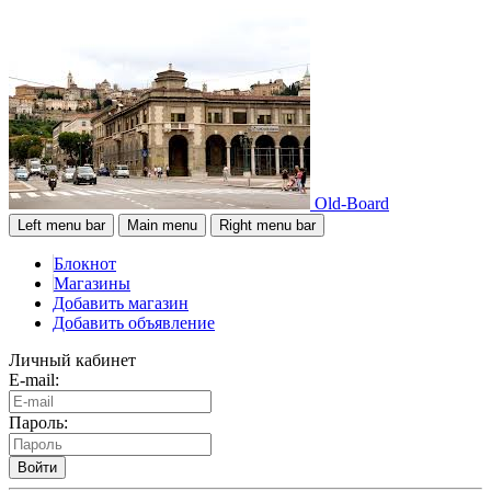
Old-Board
Left menu bar
Main menu
Right menu bar
Блокнот
Магазины
Добавить магазин
Добавить объявление
Личный кабинет
E-mail:
Пароль:
Войти