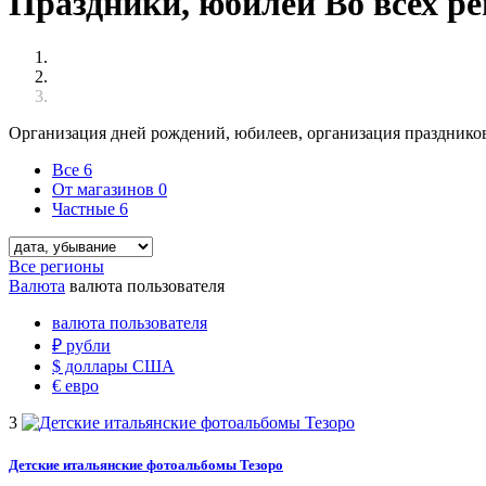
Праздники, юбилеи Во всех р
Организация дней рождений, юбилеев, организация праздников
Все
6
От магазинов
0
Частные
6
Все регионы
Валюта
валюта пользователя
валюта пользователя
₽
рубли
$
доллары США
€
евро
3
Детские итальянские фотоальбомы Тезоро