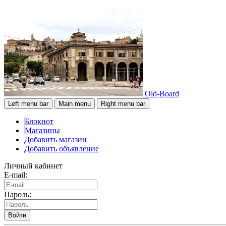
Old-Board
Left menu bar
Main menu
Right menu bar
Блокнот
Магазины
Добавить магазин
Добавить объявление
Личный кабинет
E-mail:
Пароль:
Войти