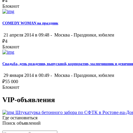
₽
4
Блокнот
COMEDY WOMAN на праздник
21 апреля 2014 в 09:48 -
Москва
-
Праздники, юбилеи
₽
4
Блокнот
Свадьба, день рождения, выпускной, корпоратив, малmчишник и девичник
29 января 2014 в 00:49 -
Москва
-
Праздники, юбилеи
₽
55 000
Блокнот
VIP-объявления
Штукатурка бетонного забора по СФТК в Ростове-на-До
Где остановиться
Поиск объявлений