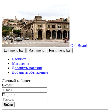
Old-Board
Left menu bar
Main menu
Right menu bar
Блокнот
Магазины
Добавить магазин
Добавить объявление
Личный кабинет
E-mail:
Пароль:
Войти