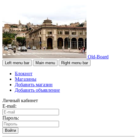
Old-Board
Left menu bar
Main menu
Right menu bar
Блокнот
Магазины
Добавить магазин
Добавить объявление
Личный кабинет
E-mail:
Пароль:
Войти