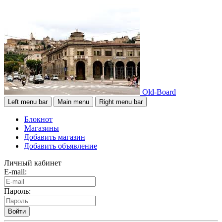
Old-Board
Left menu bar
Main menu
Right menu bar
Блокнот
Магазины
Добавить магазин
Добавить объявление
Личный кабинет
E-mail:
Пароль:
Войти