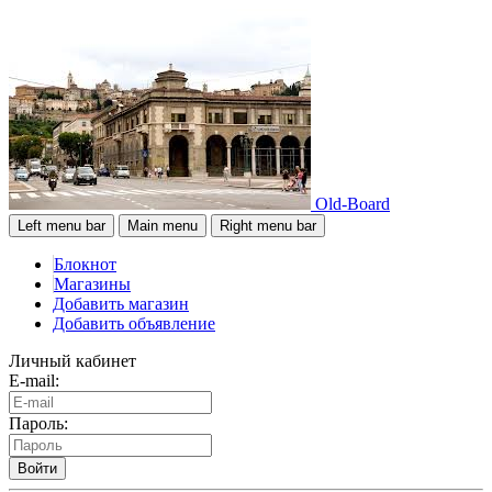
Old-Board
Left menu bar
Main menu
Right menu bar
Блокнот
Магазины
Добавить магазин
Добавить объявление
Личный кабинет
E-mail:
Пароль:
Войти