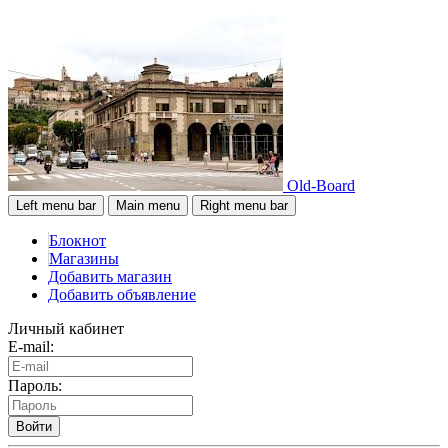
Old-Board
Left menu bar
Main menu
Right menu bar
Блокнот
Магазины
Добавить магазин
Добавить объявление
Личный кабинет
E-mail:
Пароль:
Войти