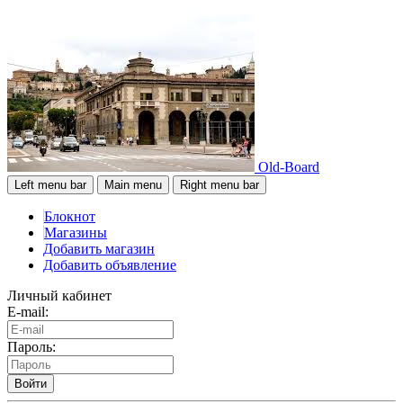
Old-Board
Left menu bar
Main menu
Right menu bar
Блокнот
Магазины
Добавить магазин
Добавить объявление
Личный кабинет
E-mail:
Пароль:
Войти