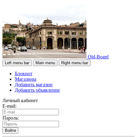
Old-Board
Left menu bar
Main menu
Right menu bar
Блокнот
Магазины
Добавить магазин
Добавить объявление
Личный кабинет
E-mail:
Пароль:
Войти