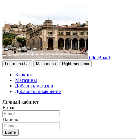
Old-Board
Left menu bar
Main menu
Right menu bar
Блокнот
Магазины
Добавить магазин
Добавить объявление
Личный кабинет
E-mail:
Пароль:
Войти