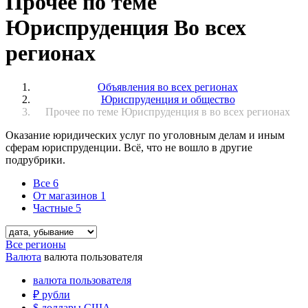
Прочее по теме
Юриспруденция Во всех
регионах
Объявления во всех регионах
Юриспруденция и общество
Прочее по теме Юриспруденция в во всех регионах
Оказание юридических услуг по уголовным делам и иным
сферам юриспруденции. Всё, что не вошло в другие
подрубрики.
Все
6
От магазинов
1
Частные
5
Все регионы
Валюта
валюта пользователя
валюта пользователя
₽
рубли
$
доллары США