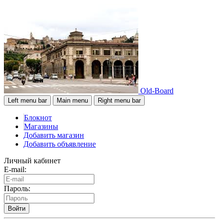
Old-Board
Left menu bar
Main menu
Right menu bar
Блокнот
Магазины
Добавить магазин
Добавить объявление
Личный кабинет
E-mail:
Пароль:
Войти