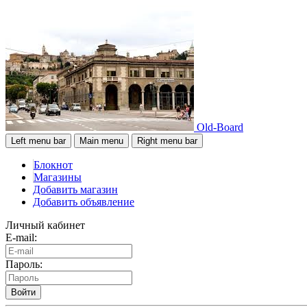
Old-Board
Left menu bar
Main menu
Right menu bar
Блокнот
Магазины
Добавить магазин
Добавить объявление
Личный кабинет
E-mail:
Пароль:
Войти