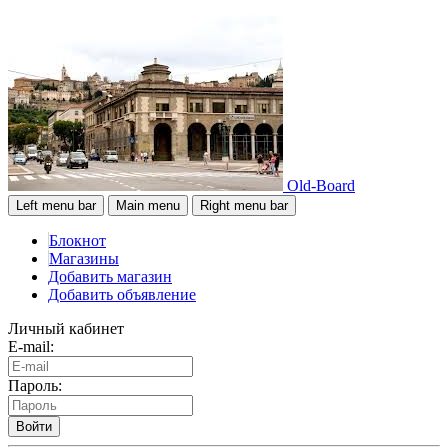
Old-Board
Left menu bar
Main menu
Right menu bar
Блокнот
Магазины
Добавить магазин
Добавить объявление
Личный кабинет
E-mail:
Пароль:
Войти