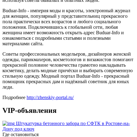
используя советы бывалых и опытных людей.
Buduar-Info - империя моды и красоты, электронный журнал
для женщин, популярный у представительниц прекрасного
пола практически всех возрастов и любого социального
положения. Подключившись к глобальной сети, любая
женщина имеет возможность открыть адрес Buduar-Info и
ознакомиться с подробными статьями и полезными
материалами сайта.
Советы профессиональных модельеров, дизайнеров женской
одежды, парикмахеров, косметологов и визажистов помогают
прекрасной половине человечества грамотно накладывать
косметику, делать модные причёски и выбирать современную
стильную одежду. Модный портал Buduar-Info - прекрасный
помощник прекрасных дам и надёжный советник для юных
леди.
Подробнее
http://zhenskiy-portal.ru/
VIP-объявления
Штукатурка бетонного забора по СФТК в Ростове-на-
Дону под ключ
Где остановиться