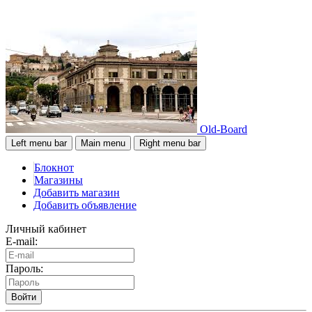
Old-Board
Left menu bar
Main menu
Right menu bar
Блокнот
Магазины
Добавить магазин
Добавить объявление
Личный кабинет
E-mail:
Пароль:
Войти