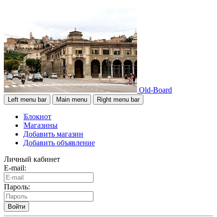
Old-Board
Left menu bar
Main menu
Right menu bar
Блокнот
Магазины
Добавить магазин
Добавить объявление
Личный кабинет
E-mail:
Пароль:
Войти