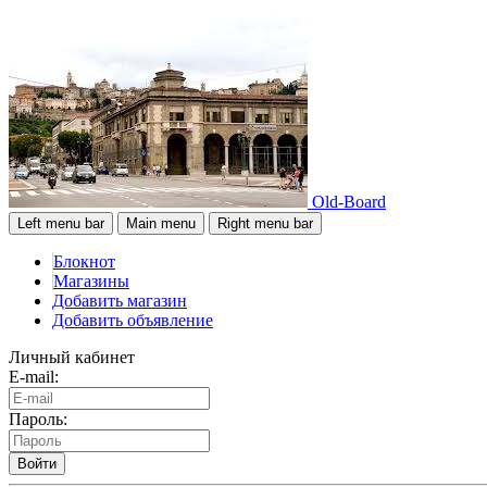
Old-Board
Left menu bar
Main menu
Right menu bar
Блокнот
Магазины
Добавить магазин
Добавить объявление
Личный кабинет
E-mail:
Пароль:
Войти