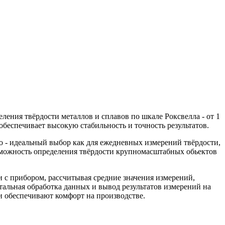
ения твёрдости металлов и сплавов по шкале Роксвелла - от 1
беспечивает высокую стабильность и точность результатов.
о - идеальный выбор как для ежедневных измерений твёрдости,
озможность определения твёрдости крупномасштабных обьектов
с прибором, рассчитывая средние значения измерений,
альная обработка данных и вывод результатов измерений на
 обеспечивают комфорт на производстве.