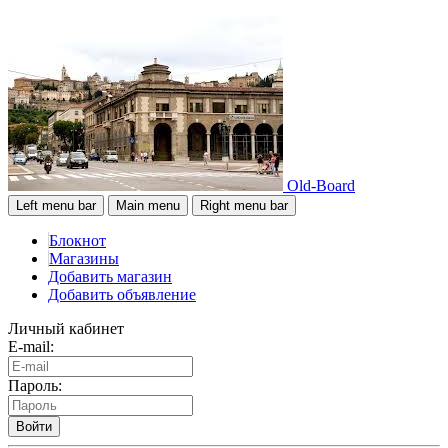
Old-Board
Left menu bar
Main menu
Right menu bar
Блокнот
Магазины
Добавить магазин
Добавить объявление
Личный кабинет
E-mail:
Пароль:
Войти