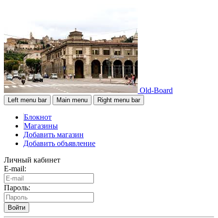
Old-Board
Left menu bar
Main menu
Right menu bar
Блокнот
Магазины
Добавить магазин
Добавить объявление
Личный кабинет
E-mail:
Пароль:
Войти