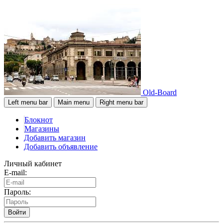
Old-Board
Left menu bar
Main menu
Right menu bar
Блокнот
Магазины
Добавить магазин
Добавить объявление
Личный кабинет
E-mail:
Пароль:
Войти