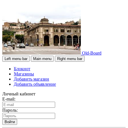
Old-Board
Left menu bar
Main menu
Right menu bar
Блокнот
Магазины
Добавить магазин
Добавить объявление
Личный кабинет
E-mail:
Пароль:
Войти