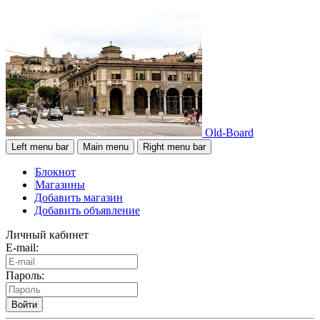
Old-Board
Left menu bar
Main menu
Right menu bar
Блокнот
Магазины
Добавить магазин
Добавить объявление
Личный кабинет
E-mail:
Пароль:
Войти