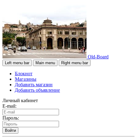
Old-Board
Left menu bar
Main menu
Right menu bar
Блокнот
Магазины
Добавить магазин
Добавить объявление
Личный кабинет
E-mail:
Пароль:
Войти