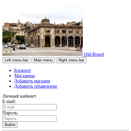
Old-Board
Left menu bar
Main menu
Right menu bar
Блокнот
Магазины
Добавить магазин
Добавить объявление
Личный кабинет
E-mail:
Пароль:
Войти