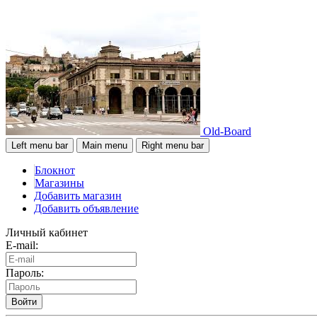
Old-Board
Left menu bar
Main menu
Right menu bar
Блокнот
Магазины
Добавить магазин
Добавить объявление
Личный кабинет
E-mail:
Пароль:
Войти