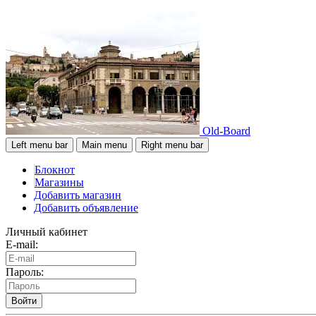
Old-Board
Left menu bar
Main menu
Right menu bar
Блокнот
Магазины
Добавить магазин
Добавить объявление
Личный кабинет
E-mail:
Пароль:
Войти