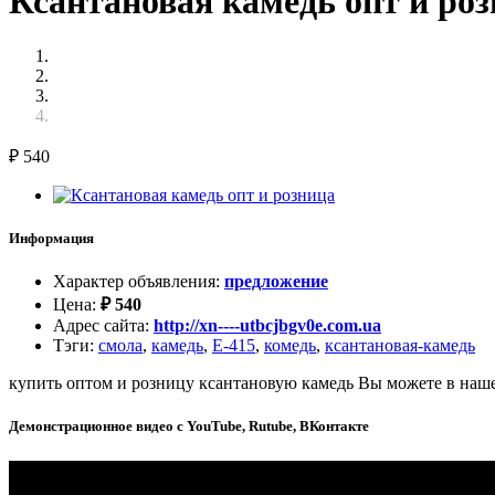
Ксантановая камедь опт и роз
₽
540
Информация
Характер объявления
:
предложение
Цена
:
₽
540
Адрес сайта
:
http://xn----utbcjbgv0e.com.ua
Тэги
:
смола
,
камедь
,
Е-415
,
комедь
,
ксантановая-камедь
купить оптом и розницу ксантановую камедь Вы можете в наше
Демонстрационное видео с YouTube, Rutube, ВКонтакте