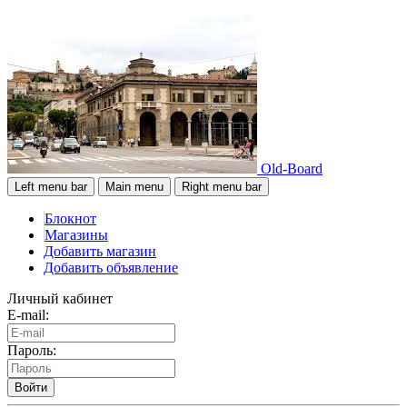
Old-Board
Left menu bar
Main menu
Right menu bar
Блокнот
Магазины
Добавить магазин
Добавить объявление
Личный кабинет
E-mail:
Пароль:
Войти