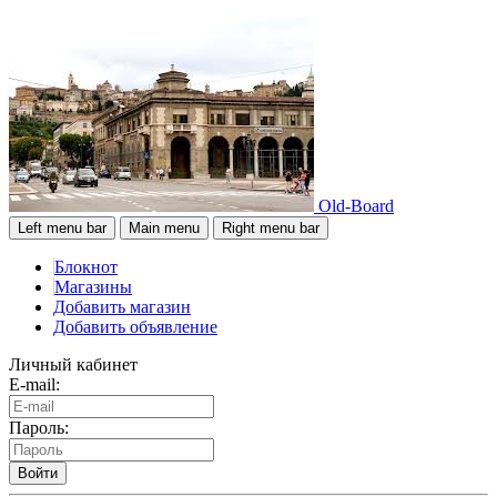
Old-Board
Left menu bar
Main menu
Right menu bar
Блокнот
Магазины
Добавить магазин
Добавить объявление
Личный кабинет
E-mail:
Пароль:
Войти