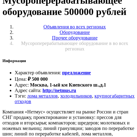
Мусороперерабатывающее
оборудование 500000 рублей
Объявления во всех регионах
Оборудование
Прочее оборудование
Мусороперерабатывающее оборудование в во всех
регионах
Информация
Характер объявления
:
предложение
Цена
:
₽
500 000
Адрес
:
Москва, 1-ый км Киевского ш.,д.1
Адрес сайта
:
http://netmus.ru
Тэги
:
лома металлов
,
холодильников
,
крупногабаритных
отходов
Компания «Нетмус» осуществляет на рынке России и стран
СНГ продажу, проектирование и установку: прессов для
отходов и вторсырья; компакторов; шредеров; молотковых и
ножевых мельниц; линий грануляции; заводов по переработке
шин; линий по переработке кабелей, лома металлов,