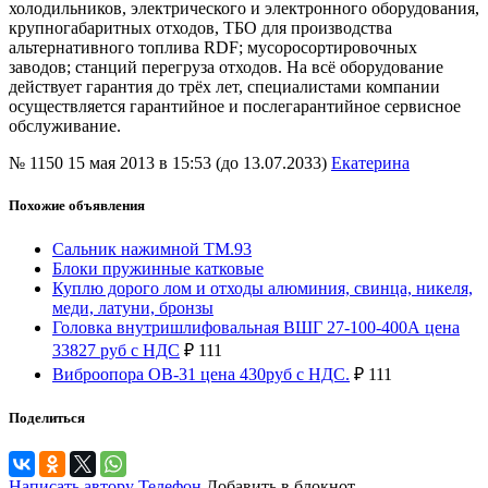
холодильников, электрического и электронного оборудования,
крупногабаритных отходов, ТБО для производства
альтернативного топлива RDF; мусоросортировочных
заводов; станций перегруза отходов. На всё оборудование
действует гарантия до трёх лет, специалистами компании
осуществляется гарантийное и послегарантийное сервисное
обслуживание.
№ 1150
15 мая 2013 в 15:53 (до 13.07.2033)
Екатерина
Похожие объявления
Сальник нажимной ТМ.93
Блоки пружинные катковые
Куплю дорого лом и отходы алюминия, свинца, никеля,
меди, латуни, бронзы
Головка внутришлифовальная ВШГ 27-100-400А цена
33827 руб с НДС
₽
111
Виброопора ОВ-31 цена 430руб с НДС.
₽
111
Поделиться
Написать автору
Телефон
Добавить в блокнот