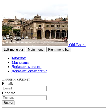
Old-Board
Left menu bar
Main menu
Right menu bar
Блокнот
Магазины
Добавить магазин
Добавить объявление
Личный кабинет
E-mail:
Пароль:
Войти