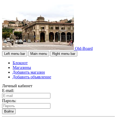
Old-Board
Left menu bar
Main menu
Right menu bar
Блокнот
Магазины
Добавить магазин
Добавить объявление
Личный кабинет
E-mail:
Пароль:
Войти