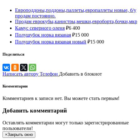
Европоддоны,поддоны,паллеты,европаллеты новые, б/у
продам постоянно.
Продам еврокубы,канистры,мешки,евроборта,бочки,мкр
Камус северного оленя
₽
6 400
Полушубок норка вязаная
₽
15 000
Полушубок норка вязаная новый
₽
15 000
Поделиться
Написать автору
Телефон
Добавить в блокнот
Комментарии
Комментариев к записи нет. Вы можете стать первым!
Добавить комментарий
Оставлять комментарии могут только зарегистрированные
пользователи!
×
Закрыть окно