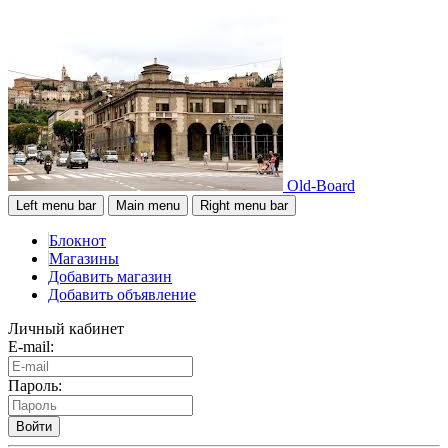
Old-Board
Left menu bar
Main menu
Right menu bar
Блокнот
Магазины
Добавить магазин
Добавить объявление
Личный кабинет
E-mail:
Пароль:
Войти