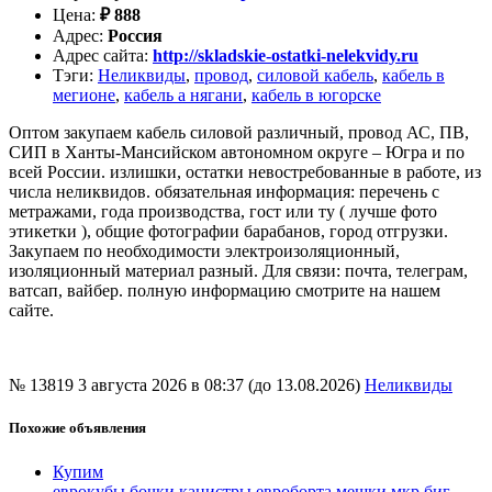
Цена
:
₽
888
Адрес
:
Россия
Адрес сайта
:
http://skladskie-ostatki-nelekvidy.ru
Тэги
:
Неликвиды
,
провод
,
силовой кабель
,
кабель в
мегионе
,
кабель а нягани
,
кабель в югорске
Оптом закупаем кабель силовой различный, провод АС, ПВ,
СИП в Ханты-Мансийском автономном округе – Югра и по
всей России. излишки, остатки невостребованные в работе, из
числа неликвидов. обязательная информация: перечень с
метражами, года производства, гост или ту ( лучше фото
этикетки ), общие фотографии барабанов, город отгрузки.
Закупаем по необходимости электроизоляционный,
изоляционный материал разный. Для связи: почта, телеграм,
ватсап, вайбер. полную информацию смотрите на нашем
сайте.
№ 13819
3 августа 2026 в 08:37 (до 13.08.2026)
Неликвиды
Похожие объявления
Купим
еврокубы,бочки,канистры,евроборта,мешки,мкр,биг-