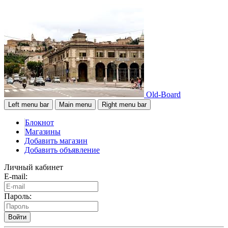
Old-Board
Left menu bar
Main menu
Right menu bar
Блокнот
Магазины
Добавить магазин
Добавить объявление
Личный кабинет
E-mail:
Пароль:
Войти