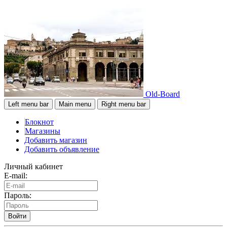
Old-Board
Left menu bar
Main menu
Right menu bar
Блокнот
Магазины
Добавить магазин
Добавить объявление
Личный кабинет
E-mail:
Пароль:
Войти