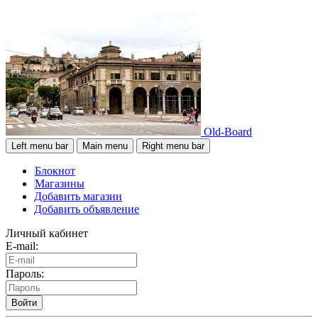
Old-Board
Left menu bar
Main menu
Right menu bar
Блокнот
Магазины
Добавить магазин
Добавить объявление
Личный кабинет
E-mail:
Пароль:
Войти